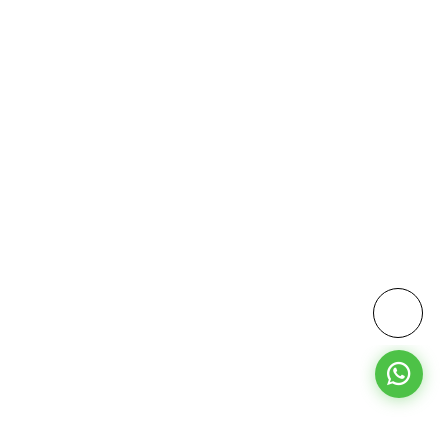
إضافة إلى السلة
BY-CJ662-3 طاولة شاي بساطتها